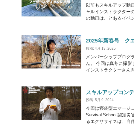
以前もスキルアップ動
ャルインストラクター
の動画は、とあるイベン
2025年新春号 
投稿: 4月 13, 2025
メンバーシッププログ
ん。 今回は真冬に撮影
インストラクターさん向
スキルアップコンテン
投稿: 5月 9, 2024
今回は寝袋型エマージェン
Survival Scho
るエクササイズは、自作の