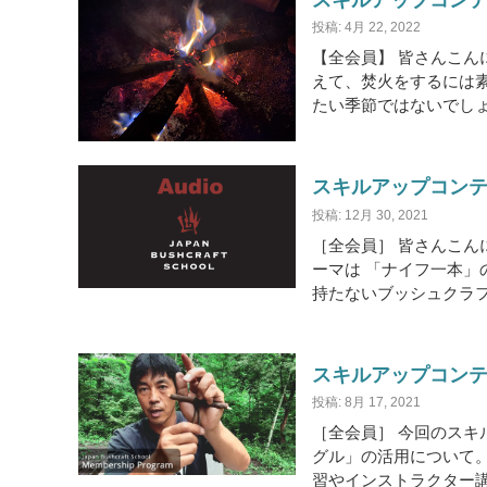
投稿: 4月 22, 2022
【全会員】 皆さんこん
えて、焚火をするには
たい季節ではないでしょ
スキルアップコンテン
投稿: 12月 30, 2021
［全会員］ 皆さんこん
ーマは 「ナイフ一本」
持たないブッシュクラフ
スキルアップコンテン
投稿: 8月 17, 2021
［全会員］ 今回のス
グル」の活用について。
習やインストラクター講