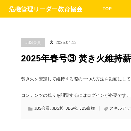
危機管理リーダー教育協会
TOP
JBS会員
2025.04.13
2025年春号③ 焚き火維持
焚き火を安定して維持する際の一つの方法を動画にして
コンテンツの残りを閲覧するにはログインが必要です。
JBS会員
,
JBS杉
,
JBS松
,
JBS白樺
スキルアッ