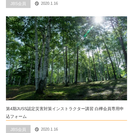
JBS会員
2020.1.16
第4期JUSS認定災害対策インストラクター講習 白樺会員専用申
込フォーム
JBS会員
2020.1.16